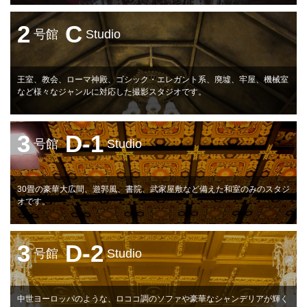
2
C
号館
Studio
王室、教会、ローマ神殿、ゴシック・エレガント系、廃墟、牢屋、機械室
など様々なジャンルに対応した撮影スタジオです。
3
D-1
号館
Studio
30畳の豪華大広間、遊郭風、書院、武家屋敷など備えた和室のみのスタジ
オです。
3
D-2
号館
Studio
中世ヨーロッパのような、ロココ調のソファや豪華なシャンデリアが輝く