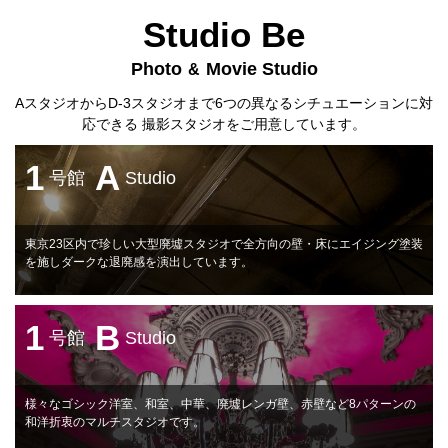
Studio Be
Photo
Movie Studio
&
AスタジオからD-3スタジオまで6つの異なるシチュエーションに対
応できる 撮影スタジオをご用意しています。
1
A
号館
Studio
東京23区内で珍しい大型廃墟スタジオで全方向の壁・床にエイジング塗装
を施しダークな退廃感を演出しています。
1
B
号館
Studio
様々なゴシック洋室、和室、中華、廃墟レンガ壁、赤壁など8パターンの
和洋折衷のマルチスタジオです。