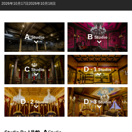
2026年10月17日
2026年10月18日
A
B
Studio
Studio
C
D
1
-
Studio
Studio
D
D
2
3
-
-
Studio
Studio