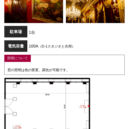
駐車場
1台
電気容量
100A
（D-1スタジオと共用）
照明について
窓の照明は色の変更、調光が可能です。