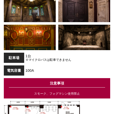
1台
駐車場
※マイクロバスは駐車できません
電気容量
100A
注意事項
スモーク、フォグマシン使用禁止