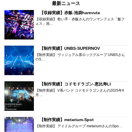
最新ニュース
【収録実績】赤飯-池袋harevuta
【収録実績】 歌い手・赤飯さんのワンマンフェス「飯フ
ェス」池…
【制作実績】UNBS-SUPERNOV
【制作実績】 ヴィジュアル系ロックグループ UNBSさん
のS…
【制作実績】コドモドラゴン-恵比寿LI
【制作実績】 V系バンド コドモドラゴンさんの2025年4
月…
【制作実績】metarium-Spot
【制作実績】 アイドルグループ metariumさんのSpo…