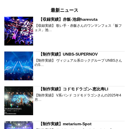
最新ニュース
【収録実績】赤飯-池袋harevuta
【収録実績】 歌い手・赤飯さんのワンマンフェス「飯フ
ェス」池…
【制作実績】UNBS-SUPERNOV
【制作実績】 ヴィジュアル系ロックグループ UNBSさん
のS…
【制作実績】コドモドラゴン-恵比寿LI
【制作実績】 V系バンド コドモドラゴンさんの2025年4
月…
【制作実績】metarium-Spot