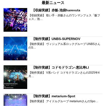
最新ニュース
【収録実績】赤飯-池袋harevuta
【収録実績】 歌い手・赤飯さんのワンマンフェス「飯フ
ェス」池…
【制作実績】UNBS-SUPERNOV
【制作実績】 ヴィジュアル系ロックグループ UNBSさん
のS…
【制作実績】コドモドラゴン-恵比寿LI
【制作実績】 V系バンド コドモドラゴンさんの2025年4
月…
【制作実績】metarium-Spot
【制作実績】 アイドルグループ metariumさんのSpo…