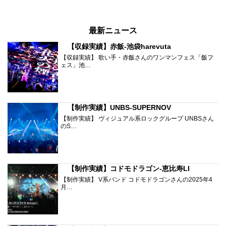
最新ニュース
【収録実績】赤飯-池袋harevuta
【収録実績】 歌い手・赤飯さんのワンマンフェス「飯フ
ェス」池…
【制作実績】UNBS-SUPERNOV
【制作実績】 ヴィジュアル系ロックグループ UNBSさん
のS…
【制作実績】コドモドラゴン-恵比寿LI
【制作実績】 V系バンド コドモドラゴンさんの2025年4
月…