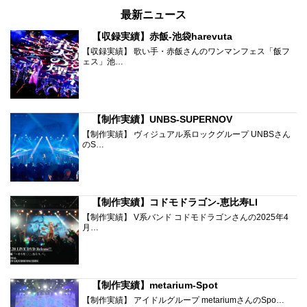
最新ニュース
【収録実績】赤飯-池袋harevuta
【収録実績】 歌い手・赤飯さんのワンマンフェス「飯フ
ェス」池…
【制作実績】UNBS-SUPERNOV
【制作実績】 ヴィジュアル系ロックグループ UNBSさん
のS…
【制作実績】コドモドラゴン-恵比寿LI
【制作実績】 V系バンド コドモドラゴンさんの2025年4
月…
【制作実績】metarium-Spot
【制作実績】 アイドルグループ metariumさんのSpo…